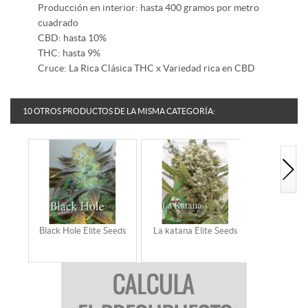
Producción en interior: hasta 400 gramos por metro
cuadrado
CBD: hasta 10%
THC: hasta 9%
Cruce: La Rica Clásica THC x Variedad rica en CBD
10 OTROS PRODUCTOS DE LA MISMA CATEGORÍA:
Black Hole Elite Seeds
La katana Elite Seeds
Early Widow