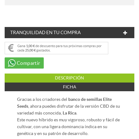
TRANQUILIDAD EN TU COMPRA
Gana
1,00 €
de descuento para tus próximas compras por
cada
25,00 €
gastados.
Compartir
DESCRIPCIÓN
FICHA
Gracias a los criadores del
banco de semillas Elite
Seeds
, ahora puedes disfrutar de la versión CBD de su
variedad más conocida,
La Rica
.
Este nuevo híbrido es muy vigoroso, robusto y fácil de
cultivar, con una ligera dominancia índica en su
genética y en su patrón de desarrollo.