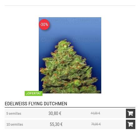
-30%
¡OFERTA!
EDELWEISS FLYING DUTCHMEN
30,80 €
44,00 €
5 semillas
55,30 €
79,00 €
10 semillas