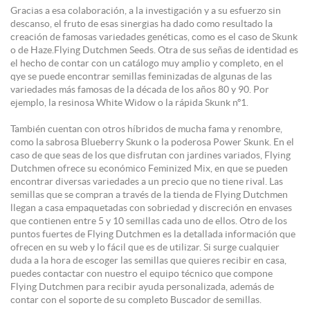
Gracias a esa colaboración, a la investigación y a su esfuerzo sin
descanso, el fruto de esas sinergias ha dado como resultado la
creación de famosas variedades genéticas, como es el caso de Skunk
o de Haze.Flying Dutchmen Seeds. Otra de sus señas de identidad es
el hecho de contar con un catálogo muy amplio y completo, en el
qye se puede encontrar semillas feminizadas de algunas de las
variedades más famosas de la década de los años 80 y 90. Por
ejemplo, la resinosa White Widow o la rápida Skunk nº1.
También cuentan con otros híbridos de mucha fama y renombre,
como la sabrosa Blueberry Skunk o la poderosa Power Skunk. En el
caso de que seas de los que disfrutan con jardines variados, Flying
Dutchmen ofrece su económico Feminized Mix, en que se pueden
encontrar diversas variedades a un precio que no tiene rival. Las
semillas que se compran a través de la tienda de Flying Dutchmen
llegan a casa empaquetadas con sobriedad y discreción en envases
que contienen entre 5 y 10 semillas cada uno de ellos. Otro de los
puntos fuertes de Flying Dutchmen es la detallada información que
ofrecen en su web y lo fácil que es de utilizar. Si surge cualquier
duda a la hora de escoger las semillas que quieres recibir en casa,
puedes contactar con nuestro el equipo técnico que compone
Flying Dutchmen para recibir ayuda personalizada, además de
contar con el soporte de su completo Buscador de semillas.