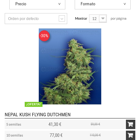
Precio
Formato
Orden por defecto
Mostrar
12
por página
-30%
¡OFERTA!
NEPAL KUSH FLYING DUTCHMEN
41,30 €
59,00 €
5 semillas
77,00 €
110,00 €
10 semillas