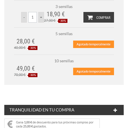
3 semillas
18,90 €
COMPRAR
27,00 €
-30%
5 semillas
28,00 €
Agotado temporalmente
40,00 €
-30%
10 semillas
49,00 €
Agotado temporalmente
70,00 €
-30%
TRANQUILIDAD EN TU COMPRA
Gana
1,00 €
de descuento para tus próximas compras por
cada
25,00 €
gastados.