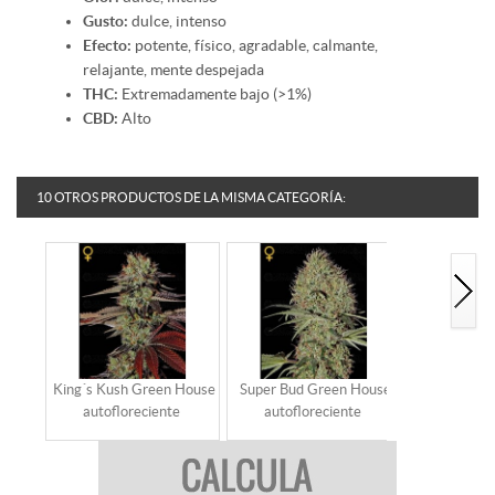
Gusto:
dulce, intenso
Efecto:
potente, físico, agradable, calmante,
relajante, mente despejada
THC:
Extremadamente bajo (>1%)
CBD:
Alto
10 OTROS PRODUCTOS DE LA MISMA CATEGORÍA:
King´s Kush Green House
Super Bud Green House
Super Lemo
autofloreciente
autofloreciente
House auto