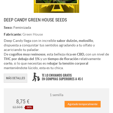
DEEP CANDY GREEN HOUSE SEEDS
Sexo:
Feminizada
Fabricante:
Green House
Deep Candy llega con in increíble
sabor dulzón, melosillo
,
dispuesta a conquistar tus sentidos agradando a tu olfato y
acariciando tu paladar.
De
cogollos muy resinosos
, esta belleza
rica en CBD,
con un nivel de
THC por debajo del 1%
y un
tiempo de floración
relativamente
corto
, si lo que necesitas es
rebajar la tensión corporal
manteniéndote lúcido, esta es tu chica.
MÁS DETALLES
1 semilla
8,75 €
Agotado temporalmente
12,50 €
-30%