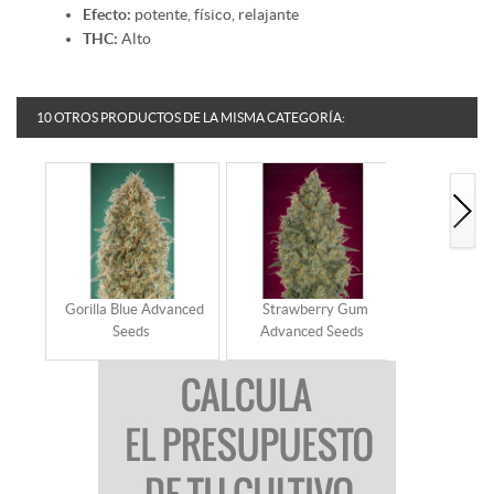
Efecto:
potente, físico, relajante
THC:
Alto
10 OTROS PRODUCTOS DE LA MISMA CATEGORÍA:
Gorilla Blue Advanced
Strawberry Gum
Auto Gor
Seeds
Advanced Seeds
ADVANCE