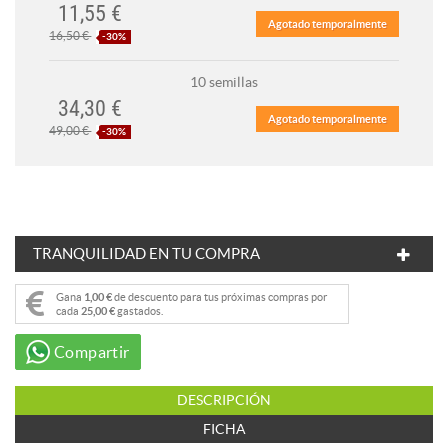
11,55 €
Agotado temporalmente
16,50 €
-30%
10 semillas
34,30 €
Agotado temporalmente
49,00 €
-30%
TRANQUILIDAD EN TU COMPRA
Gana
1,00 €
de descuento para tus próximas compras por
cada
25,00 €
gastados.
Compartir
DESCRIPCIÓN
FICHA