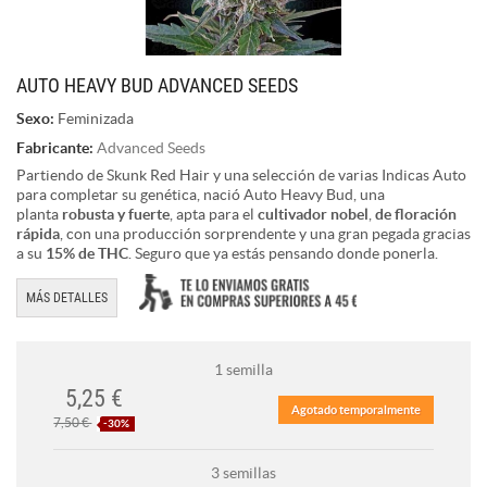
AUTO HEAVY BUD ADVANCED SEEDS
Sexo:
Feminizada
Fabricante:
Advanced Seeds
Partiendo de Skunk Red Hair y una selección de varias Indicas Auto
para completar su genética, nació Auto Heavy Bud, una
planta
robusta y fuerte
, apta para el
cultivador nobel
,
de floración
rápida
, con una producción sorprendente y una gran pegada gracias
a su
15% de THC
. Seguro que ya estás pensando donde ponerla.
MÁS DETALLES
1 semilla
5,25 €
Agotado temporalmente
7,50 €
-30%
3 semillas