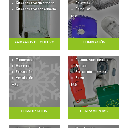
Kits de cultivo sin armario
Balastros
Kits de cultivo con armario
Bombillas
Más...
ARMARIOS DE CULTIVO
ILUMINACIÓN
Temperatura
Peladoras de cogollos
Humedad
Secado
Extracción
Extracción de resina
Ventilación
Riego
Más...
Más...
CLIMATIZACIÓN
HERRAMIENTAS