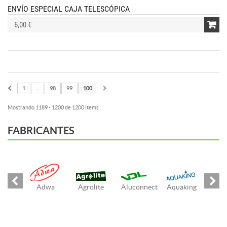
ENVÍO ESPECIAL CAJA TELESCÓPICA
6,00 €
1
...
98
99
100
Mostrando 1189 - 1200 de 1200 items
FABRICANTES
Adwa
Agrolite
Aluconnect
Aquaking