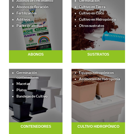
Abonos de crecimiento
Germinación
Abonos de floración
Cultivo en Tierra
Fertilizantes
Cultivo en Coco
Aditivos
Cultivo en Hidropónico
Packs de abonos
Otros sustratos
ABONOS
SUSTRATOS
Germinación
Equipos hidropónicos
contenedores
Accesorios de Hidroponía
Macetas
Platos
Bandejas de Cultivo
CONTENEDORES
CULTIVO HIDROPÓNICO