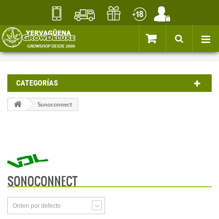
CATEGORÍAS
Sonoconnect
SONOCONNECT
Orden por defecto