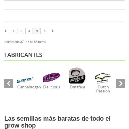
1
2
3
4
5
Mostrando 37 - 48 de 55 items
FABRICANTES
Cannabiogen
Delicious
Dinafem
Dutch
Passion
Las semillas más baratas de todo el
grow shop