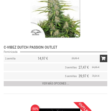
C-VIBEZ DUTCH PASSION OUTLET
Feminizada
14,97 €
29,95 €
1 semilla
27,47 €
54,95 €
3 semillas
39,97 €
79,94 €
5 semillas
VER MÁS OPCIONES ...
OUTLET!
-50%