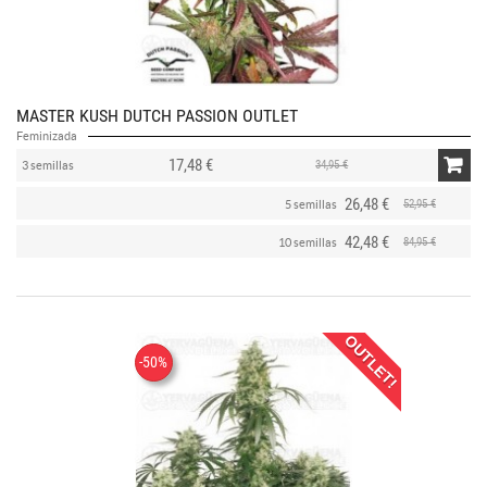
MASTER KUSH DUTCH PASSION OUTLET
Feminizada
17,48 €
34,95 €
3 semillas
26,48 €
52,95 €
5 semillas
42,48 €
84,95 €
10 semillas
OUTLET!
-50%