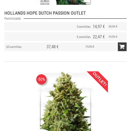
HOLLANDS HOPE DUTCH PASSION OUTLET
Feminizada
14,97 €
29,95 €
3 semillas
22,47 €
44,95 €
5 semillas
37,48 €
74,95 €
10 semillas
OUTLET!
-50%