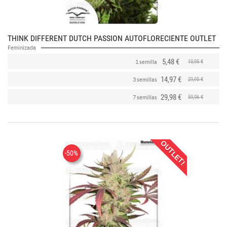
THINK DIFFERENT DUTCH PASSION AUTOFLORECIENTE OUTLET
Feminizada
5,48 €
10,95 €
1 semilla
14,97 €
29,95 €
3 semillas
29,98 €
59,96 €
7 semillas
OUTLET!
-50%