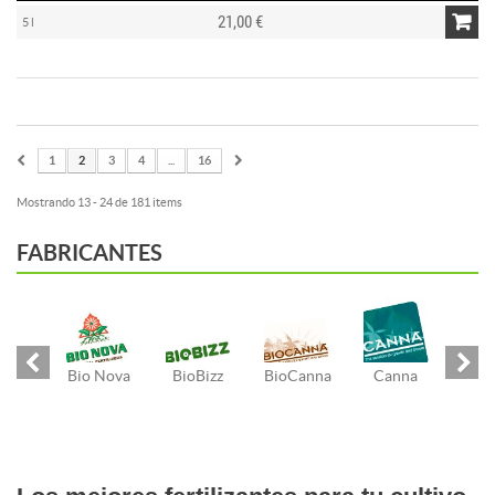
21,00 €
5 l
1
2
3
4
...
16
Mostrando 13 - 24 de 181 items
FABRICANTES
Bio Nova
BioBizz
BioCanna
Canna