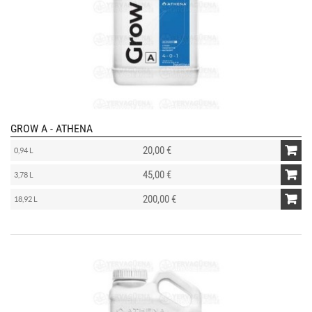
GROW A - ATHENA
20,00 €
0,94 L
45,00 €
3,78 L
200,00 €
18,92 L