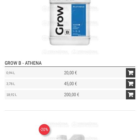
GROW B - ATHENA
20,00 €
0,94 L
45,00 €
3,78 L
200,00 €
18,92 L
-20%