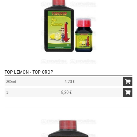
TOP LEMON - TOP CROP
4,20 €
250 ml
8,20 €
1 l