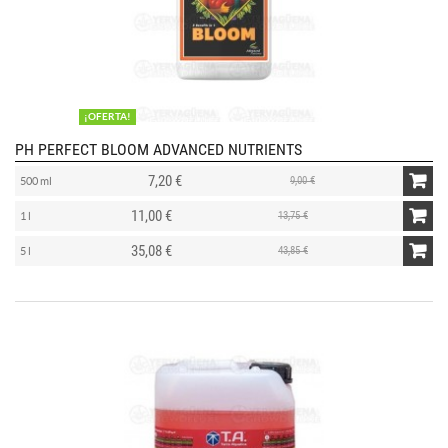
¡OFERTA!
PH PERFECT BLOOM ADVANCED NUTRIENTS
7,20 €
9,00 €
500 ml
11,00 €
13,75 €
1 l
35,08 €
43,85 €
5 l