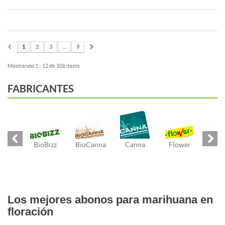
1
2
3
...
9
Mostrando 1 - 12 de 106 items
FABRICANTES
BioBizz
BioCanna
Canna
Flower
Los mejores abonos para marihuana en
floración