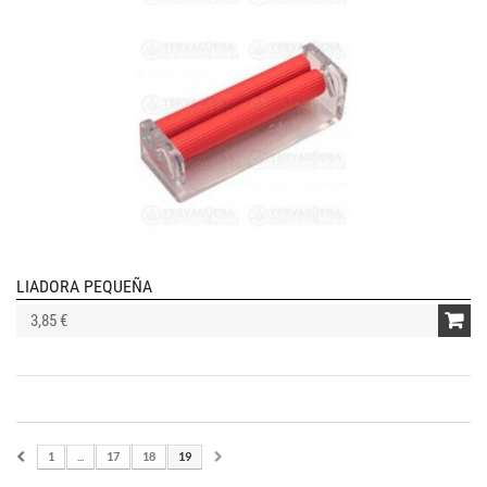
LIADORA PEQUEÑA
3,85 €
1
...
17
18
19