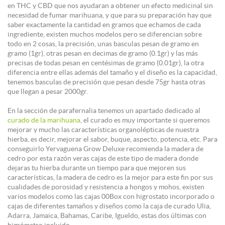
en THC y CBD que nos ayudaran a obtener un efecto medicinal sin
necesidad de fumar marihuana, y que para su preparación hay que
saber exactamente la cantidad en gramos que echamos de cada
ingrediente, existen muchos modelos pero se diferencian sobre
todo en 2 cosas, la precisión, unas basculas pesan de gramo en
gramo (1gr), otras pesan en decimas de gramo (0.1gr) y las más
precisas de todas pesan en centésimas de gramo (0.01gr), la otra
diferencia entre ellas además del tamaño y el diseño es la capacidad,
tenemos basculas de precisión que pesan desde 75gr hasta otras
que llegan a pesar 2000gr.
En la sección de parafernalia tenemos un apartado dedicado al
curado de la marihuana
, el curado es muy importante si queremos
mejorar y mucho las características organolépticas de nuestra
hierba, es decir, mejorar el sabor, buque, aspecto, potencia, etc. Para
conseguirlo Yervaguena Grow Deluxe recomienda la madera de
cedro por esta razón veras cajas de este tipo de madera donde
dejaras tu hierba durante un tiempo para que mejoren sus
características, la madera de cedro es la mejor para este fin por sus
cualidades de porosidad y resistencia a hongos y mohos, existen
varios modelos como las cajas 00Box con higrostato incorporado o
cajas de diferentes tamaños y diseños como la caja de curado Ulia,
Adarra, Jamaica, Bahamas, Caribe, Igueldo, estas dos últimas con
higrómetro incluido.