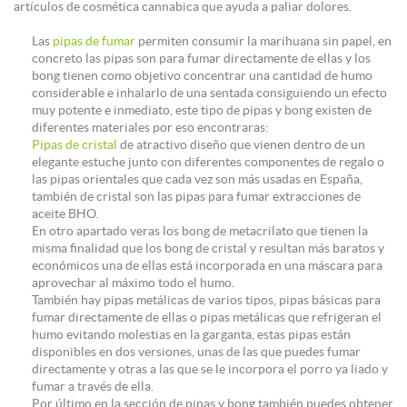
artículos de cosmética cannabica que ayuda a paliar dolores.
Las
pipas de fumar
permiten consumir la marihuana sin papel, en
concreto las pipas son para fumar directamente de ellas y los
bong tienen como objetivo concentrar una cantidad de humo
considerable e inhalarlo de una sentada consiguiendo un efecto
muy potente e inmediato, este tipo de pipas y bong existen de
diferentes materiales por eso encontraras:
Pipas de cristal
de atractivo diseño que vienen dentro de un
elegante estuche junto con diferentes componentes de regalo o
las pipas orientales que cada vez son más usadas en España,
también de cristal son las pipas para fumar extracciones de
aceite BHO.
En otro apartado veras los bong de metacrilato que tienen la
misma finalidad que los bong de cristal y resultan más baratos y
económicos una de ellas está incorporada en una máscara para
aprovechar al máximo todo el humo.
También hay pipas metálicas de varios tipos, pipas básicas para
fumar directamente de ellas o pipas metálicas que refrigeran el
humo evitando molestias en la garganta, estas pipas están
disponibles en dos versiones, unas de las que puedes fumar
directamente y otras a las que se le incorpora el porro ya liado y
fumar a través de ella.
Por último en la sección de pipas y bong también puedes obtener