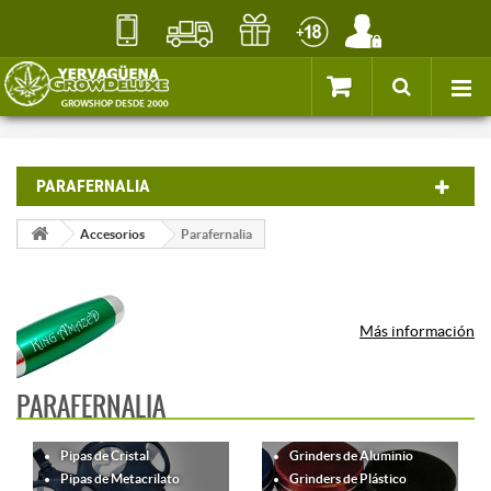
PARAFERNALIA
Accesorios
Parafernalia
Más información
PARAFERNALIA
Pipas de Cristal
Grinders de Aluminio
Pipas de Metacrilato
Grinders de Plástico