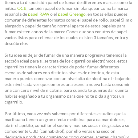
tienes a tu disposición papel de fumar de diferentes marcas como la
mítica
OCB
, también papel de fumar sin blanquear como la marca
española de
papel RAW
o el
papel Greengo
, en todas ellas puedes
comprar de diferentes formatos como el papel de rollo, papel Slim o
alargado y papel de tamaño normal aparte de estos papeles para
fumar existen conos de la marca Cones que son canutos de papel
vacíos listos para rellenar de los cuales existen 3 tamaños, entra y
descúbrelos.
Si tu idea es dejar de fumar de una manera progresiva tenemos la
sección ideal para ti, se trata de los cigarrillos electrónicos, estos
cigarrillos tienen la característica de poder fumar diferentes
esencias de sabores con distintos niveles de nicotina, de esta
manera puedes comenzar con un nivel alto de nicotina e ir bajando
este nivel cada vez que compres una esencia nueva hasta consumir
una con cero nivel de nicotina, para cuando te quieras dar cuenta
habrás engañado a tu organismo para que no te pida a gritos un
cigarrillo.
Por último, cada vez más sabemos por diferentes estudios que la
marihuana tienen un gran efecto medicinal para calmar dolores,
abrir el apetito, conciliar el sueño y muchas cosas más gracias a su
componente CBD (cannabidiol), por ello verás una sección
dedicada a productos cosméticos como cremas, aceites, champú y