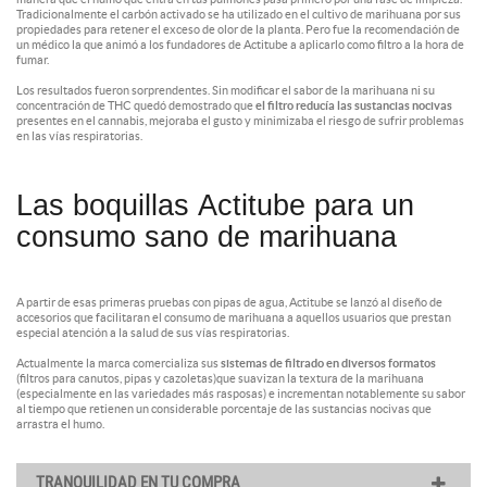
Tradicionalmente el carbón activado se ha utilizado en el cultivo de marihuana por sus
propiedades para retener el exceso de olor de la planta. Pero fue la recomendación de
un médico la que animó a los fundadores de Actitube a aplicarlo como filtro a la hora de
fumar.
Los resultados fueron sorprendentes. Sin modificar el sabor de la marihuana ni su
concentración de THC quedó demostrado que
el filtro reducía las sustancias nocivas
presentes en el cannabis, mejoraba el gusto y minimizaba el riesgo de sufrir problemas
en las vías respiratorias.
Las boquillas Actitube para un
consumo sano de marihuana
A partir de esas primeras pruebas con pipas de agua, Actitube se lanzó al diseño de
accesorios que facilitaran el consumo de marihuana a aquellos usuarios que prestan
especial atención a la salud de sus vías respiratorias.
Actualmente la marca comercializa sus
sistemas de filtrado en diversos formatos
(filtros para canutos, pipas y cazoletas)que suavizan la textura de la marihuana
(especialmente en las variedades más rasposas) e incrementan notablemente su sabor
al tiempo que retienen un considerable porcentaje de las sustancias nocivas que
arrastra el humo.
TRANQUILIDAD EN TU COMPRA