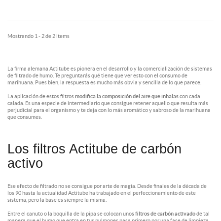
Mostrando 1 - 2 de 2 items
La firma alemana Actitube es pionera en el desarrollo y la comercialización de sistemas
de filtrado de humo. Te preguntarás qué tiene que ver esto con el consumo de
marihuana. Pues bien, la respuesta es mucho más obvia y sencilla de lo que parece.
La aplicación de estos filtros
modifica la composición del aire que inhalas
con cada
calada. Es una especie de
intermediario
que consigue retener aquello que resulta más
perjudicial para el organismo y te deja con lo más aromático y sabroso de la marihuana
que consumes.
Los filtros Actitube de carbón
activo
Ese efecto de filtrado no se consigue por arte de magia. Desde finales de la década de
los 90 hasta la actualidad Actitube ha trabajado en el perfeccionamiento de este
sistema, pero la base es siempre la misma.
Entre el canuto o la boquilla de la pipa se colocan unos
filtros de carbón activado
de tal
manera que el humo que entra en tus pulmones pasa primero por una fase de limpieza.