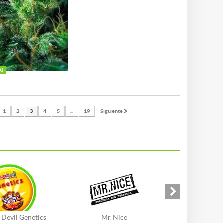
A!
1
2
3
4
5
...
19
Siguiente
 Devil Genetics
Mr. Nice