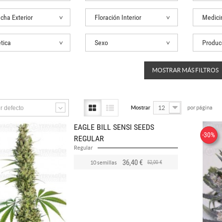
cha Exterior
Floración Interior
Medici
tica
Sexo
MOSTRAR MÁS FILTROS
r defecto
Mostrar
12
por página
EAGLE BILL SENSI SEEDS
-30%
REGULAR
Regular
36,40 €
52,00 €
10 semillas