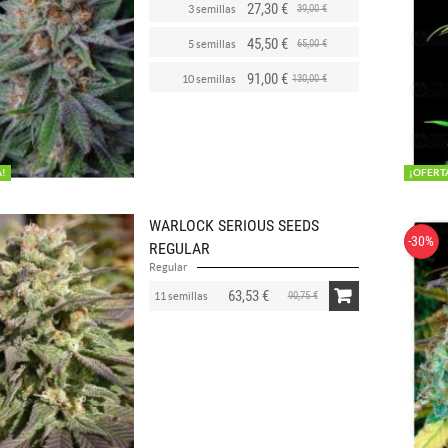
27,30 €
39,00 €
3 semillas
45,50 €
65,00 €
5 semillas
91,00 €
130,00 €
10 semillas
A!
¡OFERT
WARLOCK SERIOUS SEEDS
-30%
REGULAR
Regular
63,53 €
90,75 €
11 semillas