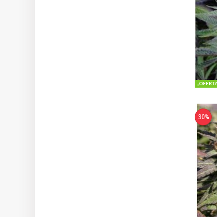
¡OFERT
-30%