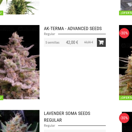
A!
¡OFERT
AK-TERMA - ADVANCED SEEDS
-30%
Regular
42,00 €
60,00 €
5 semillas
A!
¡OFERT
LAVENDER SOMA SEEDS
-30%
REGULAR
Regular