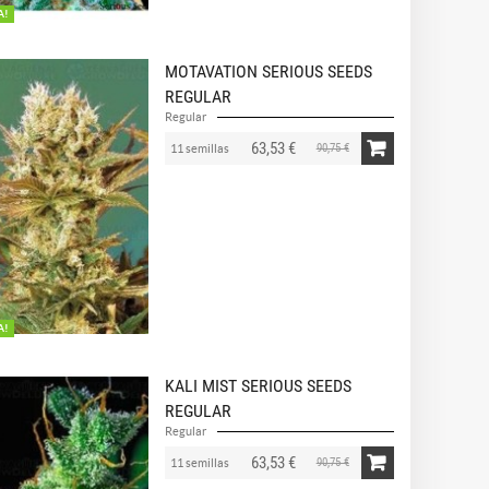
A!
MOTAVATION SERIOUS SEEDS
REGULAR
Regular
63,53 €
90,75 €
11 semillas
A!
KALI MIST SERIOUS SEEDS
REGULAR
Regular
63,53 €
90,75 €
11 semillas