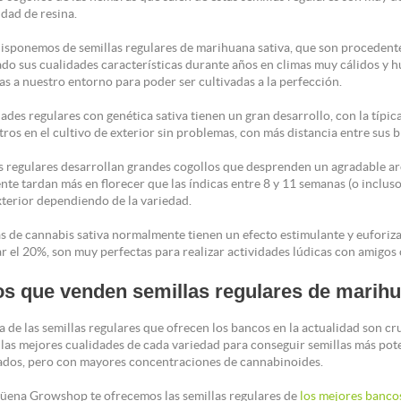
idad de resina.
isponemos de semillas regulares de marihuana sativa, que son procedentes
ado sus cualidades características durante años en climas muy cálidos y 
as a nuestro entorno para poder ser cultivadas a la perfección.
ades regulares con genética sativa tienen un gran desarrollo, con la típi
tros en el cultivo de exterior sin problemas, con más distancia entre sus b
as regulares desarrollan grandes cogollos que desprenden un agradable a
te tardan más en florecer que las índicas entre 8 y 11 semanas (o incluso
xterior dependiendo de la variedad.
as de cannabis sativa normalmente tienen un efecto estimulante y euforiz
r el 20%, son muy perfectas para realizar actividades lúdicas con amigos 
s que venden semillas regulares de marih
 de las semillas regulares que ofrecen los bancos en la actualidad son cr
las mejores cualidades de cada variedad para conseguir semillas más pote
ados, pero con mayores concentraciones de cannabinoides.
üena Growshop te ofrecemos las semillas regulares de
los mejores bancos