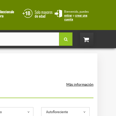
Bienvenido, puedes
entrar
o
crear una
cuenta
Más información
to
Autofloreciente