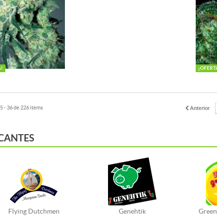
A!
¡OFERT
 - 36 de 226 items
Anterior
CANTES
Flying Dutchmen
Genehtik
Green