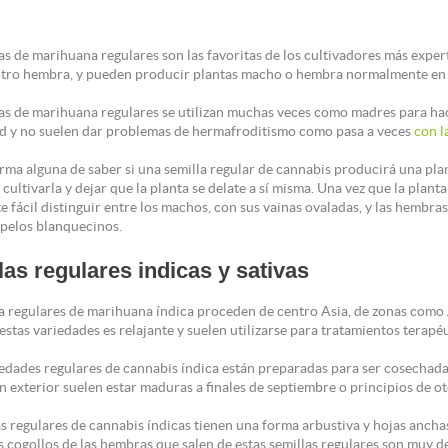
as de marihuana regulares son las favoritas de los cultivadores más experto
tro hembra, y pueden producir plantas macho o hembra normalmente en
las de marihuana regulares se utilizan muchas veces como madres para ha
ad y no suelen dar problemas de hermafroditismo como pasa a veces
con l
rma alguna de saber si una semilla regular de cannabis producirá una pl
 cultivarla y dejar que la planta se delate a sí misma. Una vez que la plan
e fácil distinguir entre los machos, con sus vainas ovaladas, y las hembr
 pelos blanquecinos.
las regulares indicas y sativas
a regulares de marihuana índica proceden de centro Asia, de zonas como Af
estas variedades es relajante y suelen utilizarse para tratamientos terap
iedades regulares de cannabis índica están preparadas para ser cosechada
en exterior suelen estar maduras a finales de septiembre o principios de 
as regulares de cannabis índicas tienen una forma arbustiva y hojas anch
s cogollos de las hembras que salen de estas semillas regulares son muy