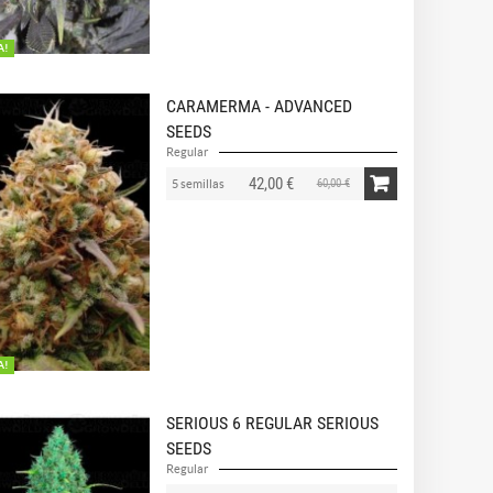
A!
CARAMERMA - ADVANCED
SEEDS
Regular
42,00 €
60,00 €
5 semillas
A!
SERIOUS 6 REGULAR SERIOUS
SEEDS
Regular