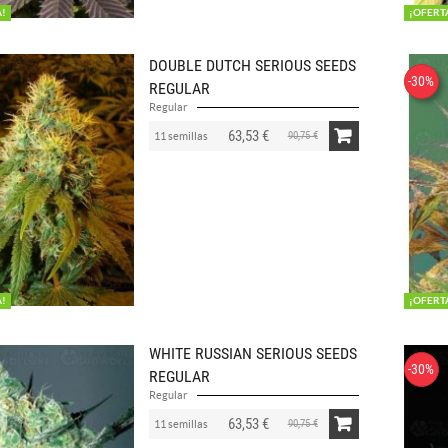
A!
¡OFERT
DOUBLE DUTCH SERIOUS SEEDS
-30%
REGULAR
Regular
63,53 €
90,75 €
11 semillas
A!
¡OFERT
WHITE RUSSIAN SERIOUS SEEDS
-30%
REGULAR
Regular
63,53 €
90,75 €
11 semillas