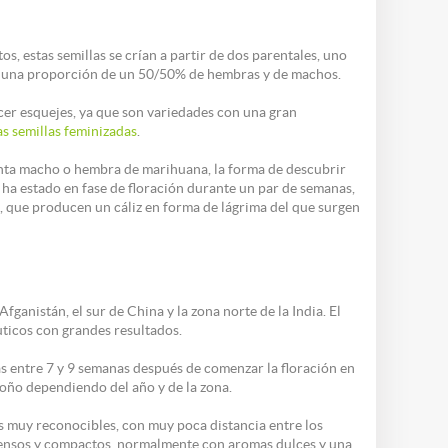
s, estas semillas se crían a partir de dos parentales, uno
 una proporción de un 50/50% de hembras y de machos.
cer esquejes, ya que son variedades con una gran
as semillas feminizadas
.
anta macho o hembra de marihuana, la forma de descubrir
ta ha estado en fase de floración durante un par de semanas,
as, que producen un cáliz en forma de lágrima del que surgen
ganistán, el sur de China y la zona norte de la India. El
éuticos con grandes resultados.
s entre 7 y 9 semanas después de comenzar la floración en
otoño dependiendo del año y de la zona.
as muy reconocibles, con muy poca distancia entre los
 densos y compactos, normalmente con aromas dulces y una