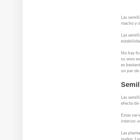
Las semill
macho y o
Las semil
estabilid
No hay fo
su sexo es
es bastant
un par de
Semil
Las semill
efecto de 
Estas var
interior, 
Las plant
nudos. Lo