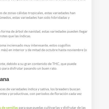
 de zonas cálidas tropicales, estas variedades han
húmedos, estas variedades han sido hibridadas y
ca forma de árbol de navidad, estas variedades pueden llegar
rotes que las índicas.
roma inciensado muy interesante, estos cogollos
 más) en interior y de mitad de octubre hasta noviembre (o
ante, debido a su gran contenido de THC, que puede
o para disfrutar pasando un buen rato.
uana
uces de variedades índica y sativa, los breaders buscan
ntes y productivas, con periodos de floración cada vez
 de semillas
para que puedas cultivarlas y disfrutar de las