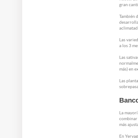
gran cant
También d
desarroll
aclimatad
Las varied
a los 3 me
Las sativ
normalmen
más) en e
Las plant
sobrepasa
Banco
La mayoría
combinar 
más ajust
En Yervag