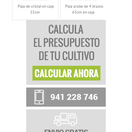
Pipa de cristal en caja
Pipa arabe de 4 brazos
PIPA CRI
15cm
65cm en caja
INCLINA
DU