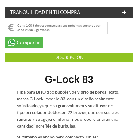
TRANQUILIDAD EN TU COMPRA
Gana
1,00 €
de descuento para tus próximas compras por
cada
25,00 €
gastados.
Compartir
DESCRIPCIÓN
G-Lock 83
Pipa para
BHO
tipo bubbler, de
vidrio de borosilicato
,
marca
G-Lock
, modelo
83
, con un
diseño realmente
sofisticado
, ya que su
gran volumen
y su
difusor
de
tipo percolador doble con
22 brazos
, que con sus tres
ranuras y su agujero inferior nos proporcionarán una
cantidad increíble de burbujas
.
Su
tamaño
es ancho pero compacto, sin ser