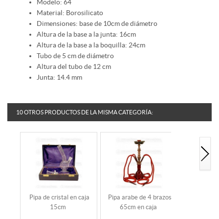
Modelo: 64
Material: Borosilicato
Dimensiones: base de 10cm de diámetro
Altura de la base a la junta: 16cm
Altura de la base a la boquilla: 24cm
Tubo de 5 cm de diámetro
Altura del tubo de 12 cm
Junta: 14.4 mm
10 OTROS PRODUCTOS DE LA MISMA CATEGORÍA:
Pipa de cristal en caja
Pipa arabe de 4 brazos
PIPA CRI
15cm
65cm en caja
INCLINA
DU