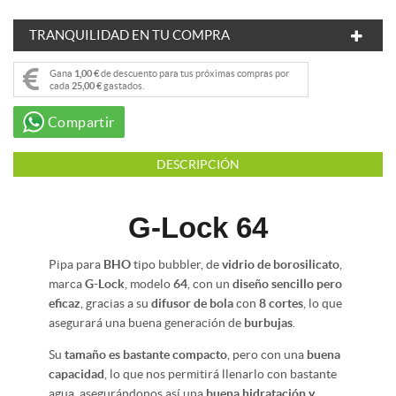
TRANQUILIDAD EN TU COMPRA
Gana
1,00 €
de descuento para tus próximas compras por
cada
25,00 €
gastados.
Compartir
DESCRIPCIÓN
G-Lock 64
Pipa para
BHO
tipo bubbler, de
vidrio de borosilicato
,
marca
G-Lock
, modelo
64
, con un
diseño sencillo pero
eficaz
, gracias a su
difusor de bola
con
8 cortes
, lo que
asegurará una buena generación de
burbujas
.
Su
tamaño es bastante compacto
, pero con una
buena
capacidad
, lo que nos permitirá llenarlo con bastante
agua, asegurándonos así una
buena hidratación y