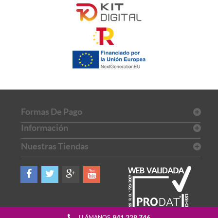
Formas De Pago
Información
Nuestras Tiendas
941 228 746
LLÁMANOS