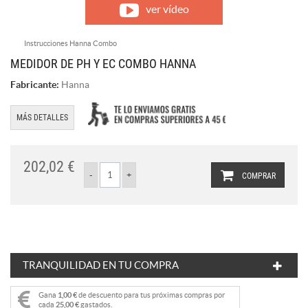
ver vídeo
Instrucciones Hanna Combo
MEDIDOR DE PH Y EC COMBO HANNA
Fabricante:
Hanna
MÁS DETALLES
202,02 €
COMPRAR
TRANQUILIDAD EN TU COMPRA
Gana
1,00 €
de descuento para tus próximas compras por
cada
25,00 €
gastados.