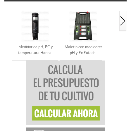
Medidor de pH, EC y
Maletin con medidores
Medidor con
temperatura Hanna
pH y Ec Eutech
EC Groch