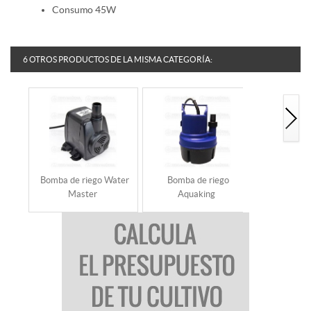
Consumo 45W
6 OTROS PRODUCTOS DE LA MISMA CATEGORÍA:
Bomba de riego Water
Bomba de riego
Motor Rain
Master
Aquaking