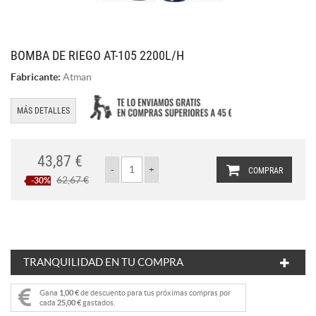
BOMBA DE RIEGO AT-105 2200L/H
Fabricante:
Atman
MÁS DETALLES
43,87 €
COMPRAR
62,67 €
-30%
TRANQUILIDAD EN TU COMPRA
Gana
1,00 €
de descuento para tus próximas compras por
cada
25,00 €
gastados.