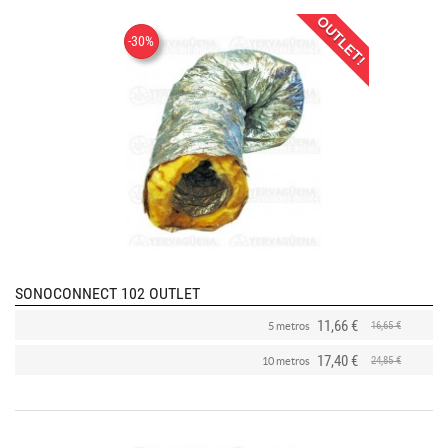
OUTLET!
-30%
SONOCONNECT 102 OUTLET
11,66 €
16,65 €
5 metros
17,40 €
24,85 €
10 metros