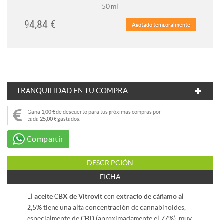
50 ml
94,84 €
Agotado temporalmente
TRANQUILIDAD EN TU COMPRA
Gana
1,00 €
de descuento para tus próximas compras por
cada
25,00 €
gastados.
Compartir
DESCRIPCIÓN
FICHA
El
aceite CBX de Vitrovit
con
extracto de cáñamo al
2,5%
tiene una alta concentración de cannabinoides,
especialmente de
CBD
(aproximadamente el 77%), muy