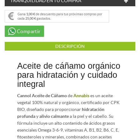
TRANQUILIDAD EN TU COMPRA
Gana
1,00 €
de descuento para tus próximas compras por
cada
25,00 €
gastados.
Compartir
DESCRIPCIÓN
Aceite de cáñamo orgánico
para hidratación y cuidado
integral
Cannol Aceite de Cáñamo
de
Annabis
es un aceite
vegetal 100% natural y orgánico, certificado por CPK
BIO, diseñado para proporcionar
hidratación
profunda
y
alivio calmante
a la piel y el cabello. Su
fórmula incluye un alto contenido de ácidos grasos
esenciales Omega 3-6-9, vitaminas A, B1, B2, B6, C, E,
fitoesteroles y minerales, combinados con aceites