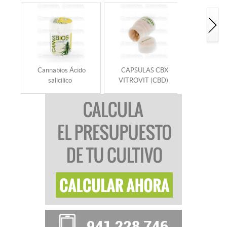
Cannabios Ácido
CAPSULAS CBX
Cannabios
salicilico
VITROVIT (CBD)
So