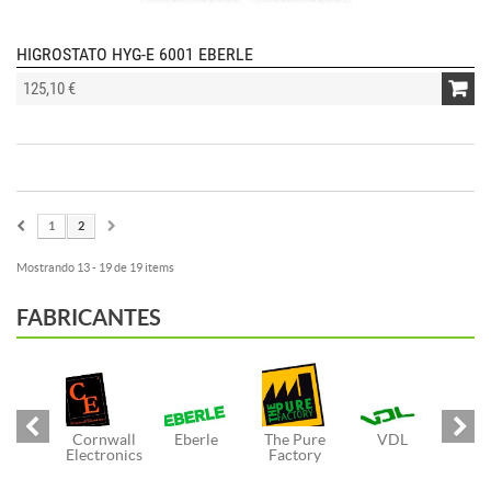
HIGROSTATO HYG-E 6001 EBERLE
125,10 €
1
2
Mostrando 13 - 19 de 19 items
FABRICANTES
Cornwall
Eberle
The Pure
VDL
Electronics
Factory