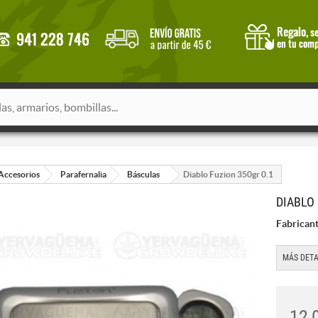
Accesorios
Parafernalia
Básculas
Diablo Fuzion 350gr 0.1
DIABLO 
Fabricant
MÁS DETA
12,