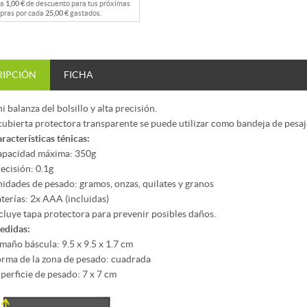
na
1,00 €
de descuento para tus próximas
pras por cada
25,00 €
gastados.
RIPCIÓN
FICHA
i balanza del bolsillo y alta precisión.
cubierta protectora transparente se puede utilizar como bandeja de pesaj
aracterísticas ténicas:
apacidad máxima: 350g
recisión: 0.1g
nidades de pesado: gramos, onzas, quilates y granos
aterías: 2x AAA (incluidas)
ncluye tapa protectora para prevenir posibles daños.
edidas:
amaño báscula: 9.5 x 9.5 x 1.7 cm
orma de la zona de pesado: cuadrada
uperficie de pesado: 7 x 7 cm