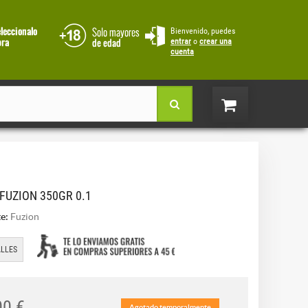
Bienvenido, puedes
entrar
o
crear una
cuenta
FUZION 350GR 0.1
e:
Fuzion
LLES
00 €
Agotado temporalmente