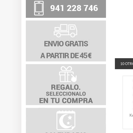
10 OTR
K