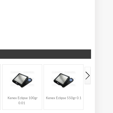
Kenex Eclipse 100gr
Kenex Eclipse 550gr 0.1
Kenex Notebook
0.01
0.1