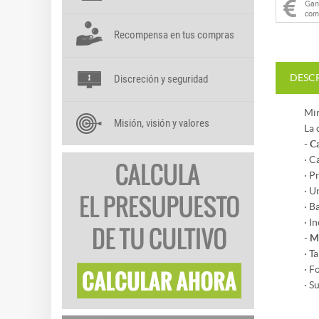
Ga
com
Recompensa en tus compras
DESC
Discreción y seguridad
Min
Misión, visión y valores
La 
- C
· C
· P
· U
· B
· I
- M
· T
· F
· S