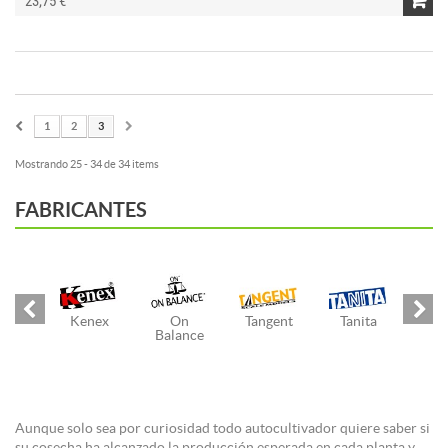
23,75 €
1
2
3
Mostrando 25 - 34 de 34 items
FABRICANTES
Kenex
On
Tangent
Tanita
Balance
Aunque solo sea por curiosidad todo autocultivador quiere saber si
su cosecha ha alcanzado la producción esperada en cada planta y