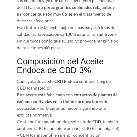
sus cualidades, ya que carece del efecto psicoactivo
del THC, pero posee grandes
cualidades relajantes y
narcóticas
que son muy útiles en el tratamiento de
diversas afecciones.
Esta tintura está hecha bajo normas muy estrictas de
calidad, su
fabricación es 100% natural
, sin aditivos y
sin químicos por lo que su uso no provoca ningún tipo
de reacciones alérgicas.
Composición del Aceite
Endoca de CBD 3%
Cada gota de
aceite CBD Endoca
contiene 1 mg de
CBD (cannabidiol).
Este aceite está fabricado con
extractos de plantas de
cáñamo cultivadas en la Unión Europea
libres de
pesticidas y herbicidas químicos, siguiendo una
extricta normativa.
Contiene fitocannabinoides, sobre todo
CBD
, también
contiene CBC (cannabichromene), CBG (cannabigerol)
y CBN (cannabinol) en menor concentración.