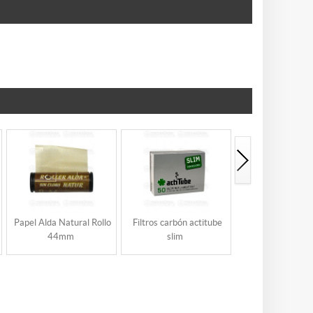
Papel Alda Natural Rollo
Filtros carbón actitube
Carbón orgánico
44mm
slim
pipa)