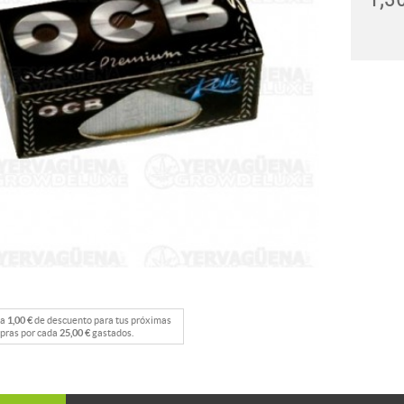
na
1,00 €
de descuento para tus próximas
pras por cada
25,00 €
gastados.