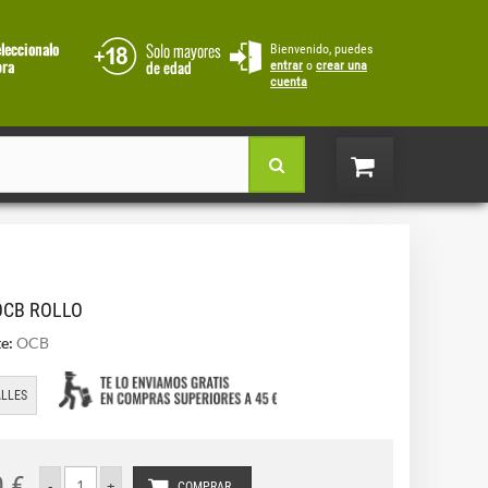
Bienvenido, puedes
entrar
o
crear una
cuenta
OCB ROLLO
e:
OCB
LLES
0 €
COMPRAR