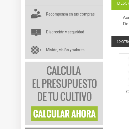
DESC
Recompensa en tus compras
Apr
De 
Discreción y seguridad
10 OTR
Misión, visión y valores
C