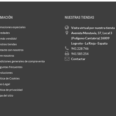
RMACIÓN
NUESTRAS TIENDAS
mociones especiales
Visita virtual por nuestra tienda
vedades
Avenida Mendavía, 37, Local 3
(Polígono Cantabria) 26009
 más vendido!
Logroño - La Rioja - España
stras tiendas
941 228 746
tacte con nosotros
941 585 254
re nosotros
Contactar
diciones generales de compraventa
guntas frecuentes
oluciones
ítica de Cookies
so Legal
ítica de privacidad
a del sitio