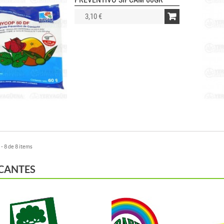
3,10 €
- 8 de 8 items
CANTES