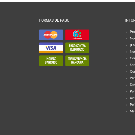
FORMAS DE PAGO
INFO
Pro
No
¡Lo
Nue
Con
Sob
Con
Pre
Dev
Pol
Avi
Pol
Map