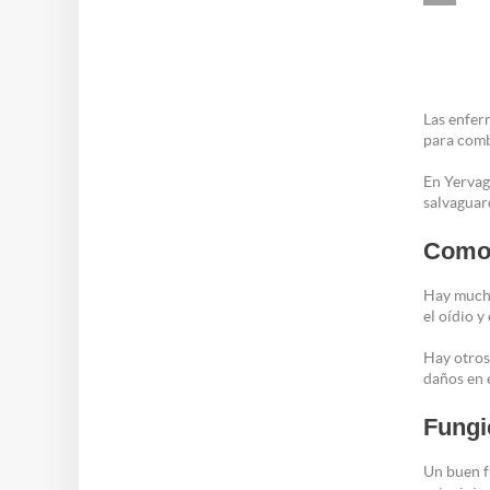
Las enfer
para comb
En Yervag
salvaguar
Como 
Hay mucho
el oídio y
Hay otros
daños en e
Fungi
Un buen fu