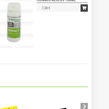
7,38 €