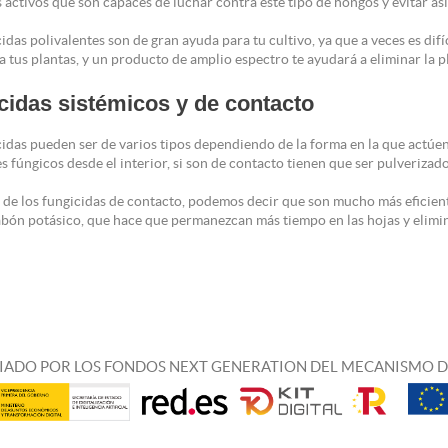
s activos que son capaces de luchar contra este tipo de hongos y evitar as
idas polivalentes son de gran ayuda para tu cultivo, ya que a veces es difí
a tus plantas, y un producto de amplio espectro te ayudará a eliminar la 
cidas sistémicos y de contacto
idas pueden ser de varios tipos dependiendo de la forma en la que actúen, 
s fúngicos desde el interior, si son de contacto tienen que ser pulverizad
o de los fungicidas de contacto, podemos decir que son mucho más eficien
abón potásico, que hace que permanezcan más tiempo en las hojas y elimin
IADO POR LOS FONDOS NEXT GENERATION DEL MECANISMO D