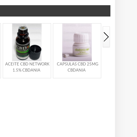
ACEITE CBD NETWORK
CAPSULAS CBD 25MG
INFUSION CBD 
1.5% CBDANIA
CBDANIA
TE PAKISTANI C