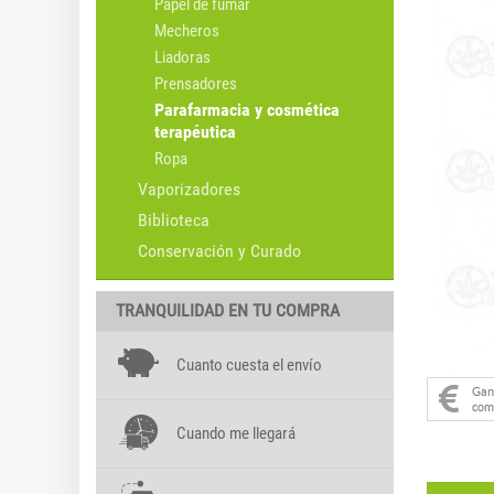
Papel de fumar
Mecheros
Liadoras
Prensadores
Parafarmacia y cosmética
terapéutica
Ropa
Vaporizadores
Biblioteca
Conservación y Curado
TRANQUILIDAD EN TU COMPRA
Cuanto cuesta el envío
Ga
com
Cuando me llegará