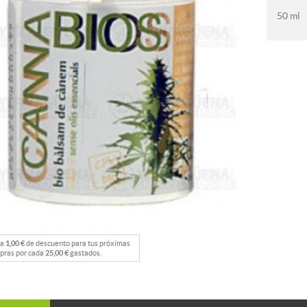
50 ml
na
1,00 €
de descuento para tus próximas
pras por cada
25,00 €
gastados.