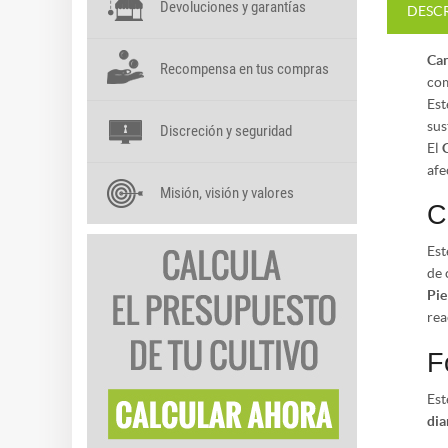
Devoluciones y garantías
DESC
Can
Recompensa en tus compras
com
Est
sus
Discreción y seguridad
El
afe
Misión, visión y valores
C
Est
de 
Pie
rea
F
Est
dia