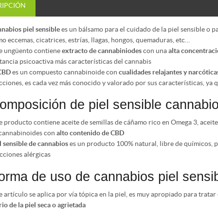
RIPCIÓN
nabios piel sensible
es un bálsamo para el cuidado de la piel sensible o p
o eccemas, cicatrices, estrías, llagas, hongos, quemaduras, etc…
e ungüento contiene
extracto de cannabiniodes
con una
alta concentrac
tancia psicoactiva más características del cannabis
CBD
es un compuesto cannabinoide con
cualidades relajantes y narcótica
cciones, es cada vez más conocido y valorado por sus características, ya 
omposición de piel sensible cannabi
e producto contiene aceite de semillas de cáñamo rico en Omega 3, aceite 
cannabinoides con
alto contenido de CBD
l sensible de
cannabios
es un producto 100% natural, libre de químicos, p
cciones alérgicas
orma de uso de cannabios piel sensi
e artículo se aplica por vía tópica en la piel, es muy apropiado para trata
rio de la piel seca o agrietada