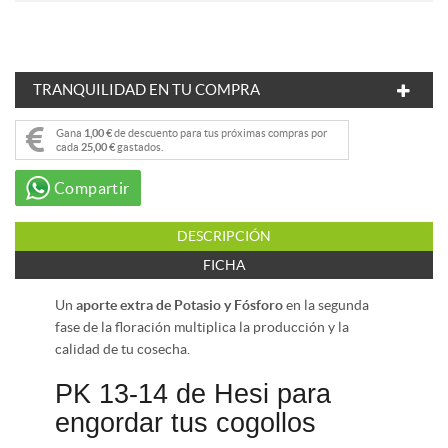
TRANQUILIDAD EN TU COMPRA
Gana
1,00 €
de descuento para tus próximas compras por
cada
25,00 €
gastados.
Compartir
DESCRIPCIÓN
FICHA
Un
aporte extra de Potasio y Fósforo
en la segunda
fase de la floración multiplica la producción y la
calidad de tu cosecha.
PK 13-14 de Hesi para
engordar tus cogollos