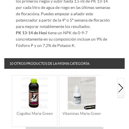
los primeros riegos y subir hasta 1,5 ml de PK 13-14
por cada litro de agua de riego en las últimas semanas
de floracióna. Puedes empezar a añadir este
potenciador a partir de la 4ª o 5ª semana de floración
para mejorar notablemente los resultados.
PK 13-14 de Hesi
tiene un NPK de 0-9-7
concretamente en su composición incluye un 9% de
Fósforo P y un 7,2% de Potasio K.
10 OTROS PRODUCTOS DE LA MISMA CATEGORÍA:
Cogollos Maria Green
Vitaminas Maria Green
Sugar Cl
Gr