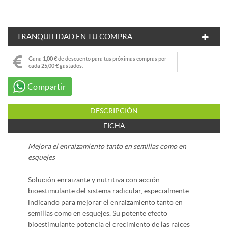
TRANQUILIDAD EN TU COMPRA
Gana
1,00 €
de descuento para tus próximas compras por
cada
25,00 €
gastados.
Compartir
DESCRIPCIÓN
FICHA
Mejora el enraizamiento tanto en semillas como en
esquejes
Solución enraizante y nutritiva con acción
bioestimulante del sistema radicular, especialmente
indicando para mejorar el enraizamiento tanto en
semillas como en esquejes. Su potente efecto
bioestimulante potencia el crecimiento de las raíces