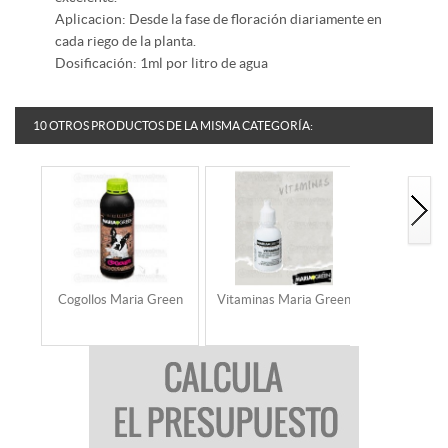
Aplicacion: Desde la fase de floración diariamente en
cada riego de la planta.
Dosificación: 1ml por litro de agua
10 OTROS PRODUCTOS DE LA MISMA CATEGORÍA:
Cogollos Maria Green
Vitaminas Maria Green
Sugar Cl
Gr