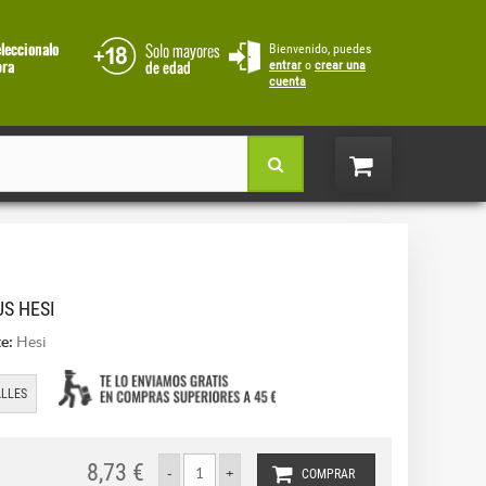
Bienvenido, puedes
entrar
o
crear una
cuenta
US HESI
e:
Hesi
LLES
8,73 €
COMPRAR