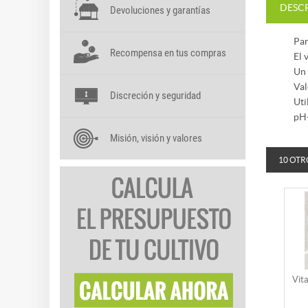
DESC
Devoluciones y garantías
Par
Recompensa en tus compras
El 
Un 
Val
Discreción y seguridad
Uti
pH+
Misión, visión y valores
10 OTR
Vit