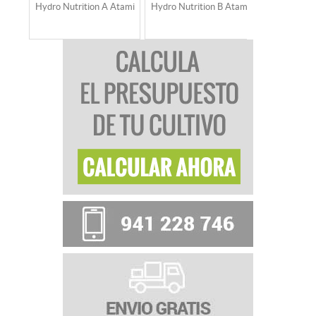
Hydro Nutrition A Atami
Hydro Nutrition B Atami
NUTRI F
HYDRO B