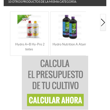
10 OTROS PRODUCTOS DE LA MISMA CATEGORÍA:
Hydro A+B Hy-Pro 2
Hydro Nutrition A Atami
Hydro Nutri
botes