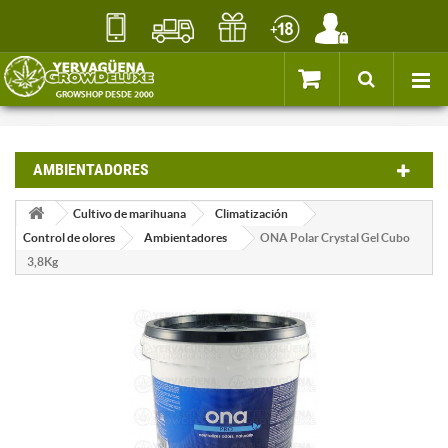
AMBIENTADORES
Cultivo de marihuana
Climatización
Control de olores
Ambientadores
ONA Polar Crystal Gel Cubo
3,8Kg