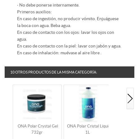
· No debe ponerse internamente.
Primeros auxilios:
En caso de ingestión, no producir vómito. Enjuáguese
la boca con agua. Beba agua.
En caso de contacto con los ojos: lavar los ojos con
agua.
En caso de contacto con la piel: lavar con jabón y agua.
En caso de inhalación: muévase al aire libre .
10 OTROS PRODUCTOS DE LA MISMA CATEGORÍA:
ONA Polar Crystal Gel
ONA Polar Cristal Liquid
ONA Fresh
732gr
1L
Jarra