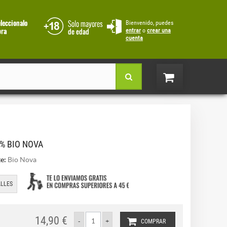
Bienvenido, puedes
entrar
o
crear una
cuenta
% BIO NOVA
e:
Bio Nova
LLES
14,90 €
COMPRAR