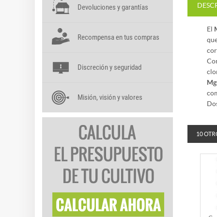
DESC
Devoluciones y garantías
El
Recompensa en tus compras
que
cor
Co
Discreción y seguridad
clo
Mg
com
Misión, visión y valores
Dos
10 OTR