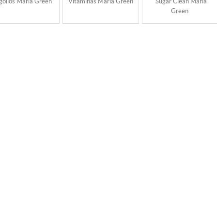
gollos Maria Green
Vitaminas Maria Green
Sugar Clean Maria
Green