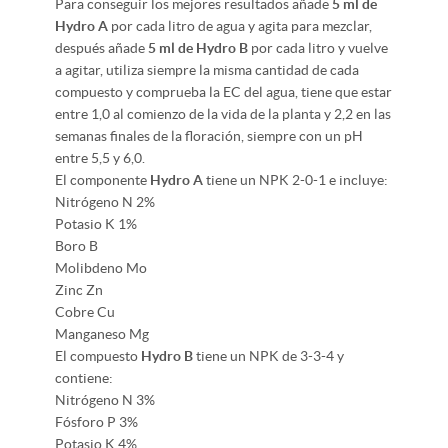
Para conseguir los mejores resultados añade
5 ml de
Hydro A
por cada litro de agua y agita para mezclar,
después añade
5 ml de Hydro B
por cada litro y vuelve
a agitar, utiliza siempre la misma cantidad de cada
compuesto y comprueba la EC del agua, tiene que estar
entre 1,0 al comienzo de la vida de la planta y 2,2 en las
semanas finales de la floración, siempre con un pH
entre 5,5 y 6,0.
El componente
Hydro A
tiene un NPK 2-0-1 e incluye:
Nitrógeno N 2%
Potasio K 1%
Boro B
Molibdeno Mo
Zinc Zn
Cobre Cu
Manganeso Mg
El compuesto
Hydro B
tiene un NPK de 3-3-4 y
contiene:
Nitrógeno N 3%
Fósforo P 3%
Potasio K 4%