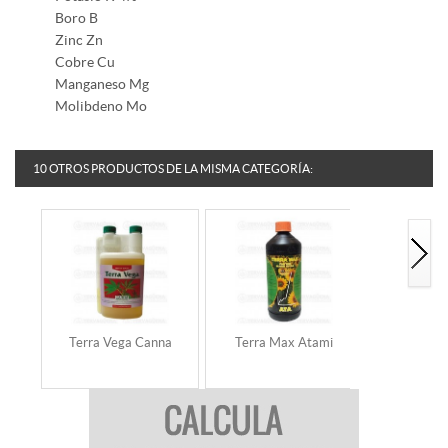
Boro B
Zinc Zn
Cobre Cu
Manganeso Mg
Molibdeno Mo
10 OTROS PRODUCTOS DE LA MISMA CATEGORÍA:
Terra Vega Canna
Terra Max Atami
Terra Lea