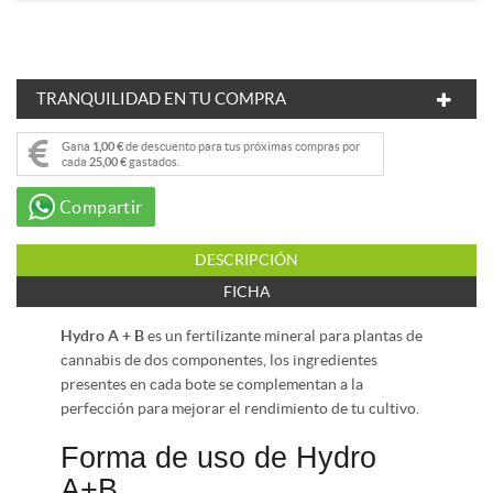
TRANQUILIDAD EN TU COMPRA
Gana
1,00 €
de descuento para tus próximas compras por
cada
25,00 €
gastados.
Compartir
DESCRIPCIÓN
FICHA
Hydro A + B
es un fertilizante mineral para plantas de
cannabis de dos componentes, los ingredientes
presentes en cada bote se complementan a la
perfección para mejorar el rendimiento de tu cultivo.
Forma de uso de Hydro
A+B