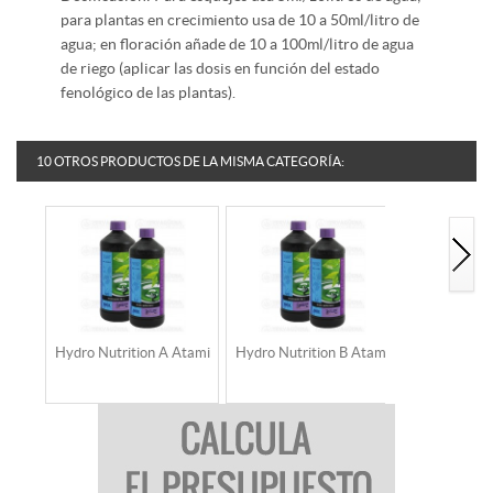
para plantas en crecimiento usa de 10 a 50ml/litro de
agua; en floración añade de 10 a 100ml/litro de agua
de riego (aplicar las dosis en función del estado
fenológico de las plantas).
10 OTROS PRODUCTOS DE LA MISMA CATEGORÍA:
Hydro Nutrition A Atami
Hydro Nutrition B Atami
NUTRI F
HYDRO B