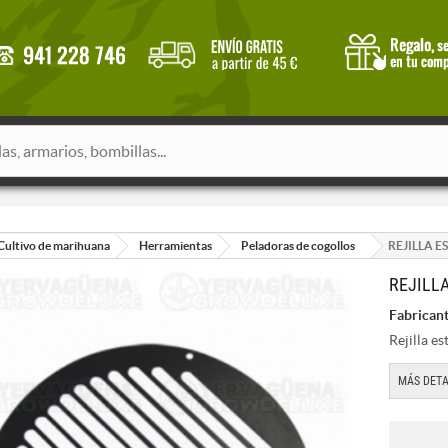
Cultivo de marihuana
Herramientas
Peladoras de cogollos
REJILLA 
REJILL
Fabricant
Rejilla e
MÁS DETA