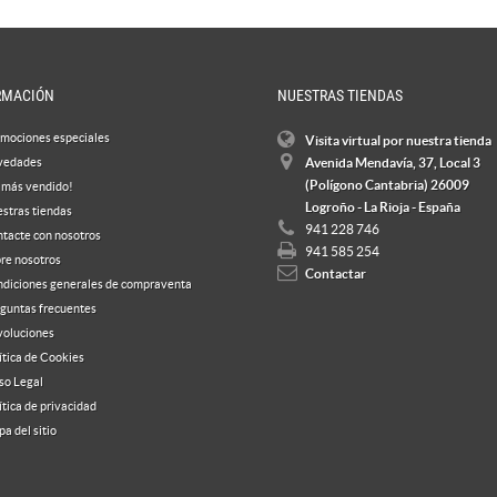
RMACIÓN
NUESTRAS TIENDAS
mociones especiales
Visita virtual por nuestra tienda
vedades
Avenida Mendavía, 37, Local 3
(Polígono Cantabria) 26009
 más vendido!
Logroño - La Rioja - España
stras tiendas
941 228 746
tacte con nosotros
941 585 254
re nosotros
Contactar
diciones generales de compraventa
guntas frecuentes
oluciones
ítica de Cookies
so Legal
ítica de privacidad
a del sitio