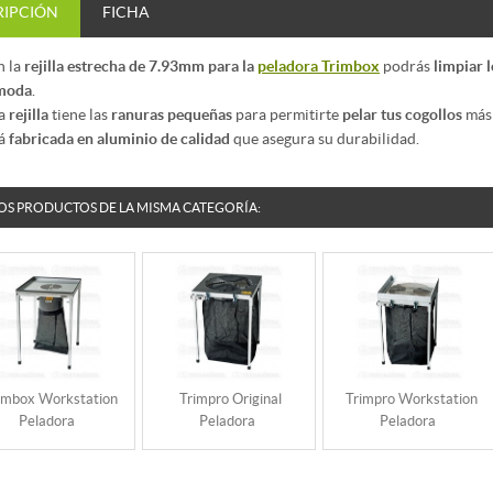
RIPCIÓN
FICHA
n la
rejilla estrecha de 7.93mm para la
peladora Trimbox
podrás
limpiar 
moda
.
ta
rejilla
tiene las
ranuras pequeñas
para permitirte
pelar tus cogollos
más
tá
fabricada en aluminio de calidad
que asegura su durabilidad.
OS PRODUCTOS DE LA MISMA CATEGORÍA:
imbox Workstation
Trimpro Original
Trimpro Workstation
Peladora
Peladora
Peladora