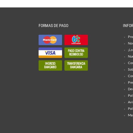
FORMAS DE PAGO
INFO
Pro
No
¡Lo
Nue
Con
Sob
Con
Pre
Dev
Pol
Avi
Pol
Map