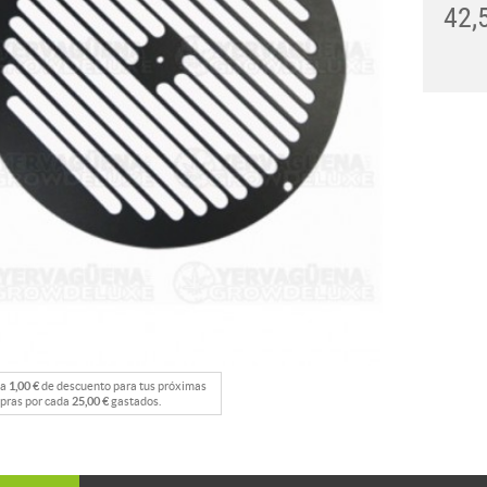
42,
na
1,00 €
de descuento para tus próximas
pras por cada
25,00 €
gastados.