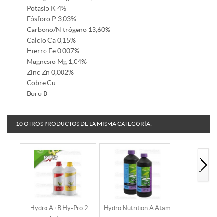
Potasio K 4%
Fósforo P 3,03%
Carbono/Nitrógeno 13,60%
Calcio Ca 0,15%
Hierro Fe 0,007%
Magnesio Mg 1,04%
Zinc Zn 0,002%
Cobre Cu
Boro B
10 OTROS PRODUCTOS DE LA MISMA CATEGORÍA:
Hydro A+B Hy-Pro 2
Hydro Nutrition A Atami
Hydro Nutri