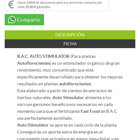
Gana
1,00 €
de descuento para tus próximas compras por
cada
25,00 €
gastados.
Compartir
DESCRIPCIÓN
FICHA
B.A.C. AUTO STIMULATOR
(Para plantas
Autoflorecientes
) es un estimulador orgánico de gran
rendimiento, muy concentrado que está
específicamente desarrollado para obtener los mejores
resultados en plantas
autoflorecientes
.
Esta elaborado a partir de cientos de extractos de
hierbas naturales,
Auto
Stimulator
alimenta a los
microorganismos beneficiosos necesarios en cada
momento para que el fertilizante
Fast
Food
de B.A.C
sea perfectamente asimilado.
Auto
Stimulator
se aporta en cada ciclo de la planta.
Conseguirás un aporte extra de energía en el
crecimiento que se traduce en mayor masa foliar y en