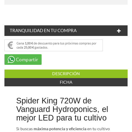
TRANQUILIDAD EN TU COMPRA
Gana
1,00 €
de descuento para tus próximas compras por
cada
25,00 €
gastados.
Compartir
DESCRIPCIÓN
FICHA
Spider King 720W de
Vanguard Hydroponics, el
mejor LED para tu cultivo
Si buscas
máxima potencia y eficiencia
en tu cultivo