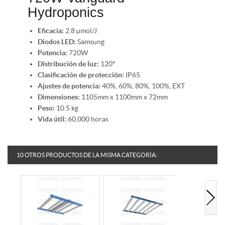
Hydroponics
Eficacia:
2.8 µmol/J
Diodos LED:
Samsung
Potencia:
720W
Distribución de luz:
120°
Clasificación de protección:
IP65
Ajustes de potencia:
40%, 60%, 80%, 100%, EXT
Dimensiones:
1105mm x 1100mm x 72mm
Peso:
10.5 kg
Vida útil:
60,000 horas
10 OTROS PRODUCTOS DE LA MISMA CATEGORÍA: