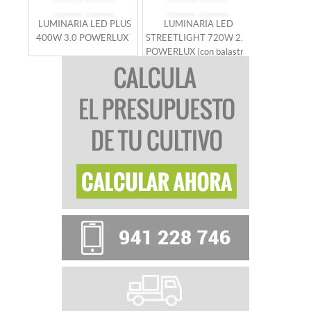
LUMINARIA LED PLUS
LUMINARIA LED
LUMINA
400W 3.0 POWERLUX
STREETLIGHT 720W 2.8
POWERLUX 
POWERLUX (con balastro
1000W
y controlador)
POWE