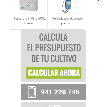
Higrostato HYG-E 6001
Pulverizador de presion
Pulverizado
Eberle
previa 5L
prev