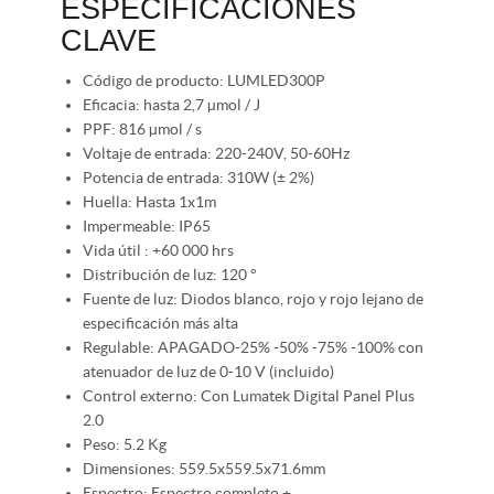
ESPECIFICACIONES
CLAVE
Código de producto: LUMLED300P
Eficacia: hasta 2,7 µmol / J
PPF: 816 µmol / s
Voltaje de entrada: 220-240V, 50-60Hz
Potencia de entrada: 310W (± 2%)
Huella: Hasta 1x1m
Impermeable: IP65
Vida útil : +60 000 hrs
Distribución de luz: 120 °
Fuente de luz: Diodos blanco, rojo y rojo lejano de
especificación más alta
Regulable: APAGADO-25% -50% -75% -100% con
atenuador de luz de 0-10 V (incluido)
Control externo: Con Lumatek Digital Panel Plus
2.0
Peso: 5.2 Kg
Dimensiones: 559.5x559.5x71.6mm
Espectro: Espectro completo +