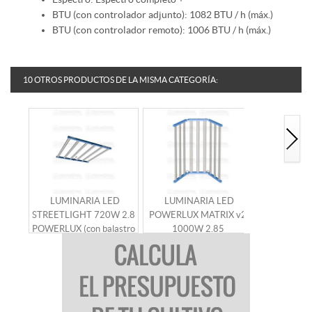
BTU (con controlador adjunto): 1082 BTU / h (máx.)
BTU (con controlador remoto): 1006 BTU / h (máx.)
10 OTROS PRODUCTOS DE LA MISMA CATEGORÍA:
LUMINARIA LED
LUMINARIA LED
LUMINARI
STREETLIGHT 720W 2.8
POWERLUX MATRIX v2
640W 3.0
POWERLUX (con balastro
1000W 2.85
y controlador)
POWERLUX