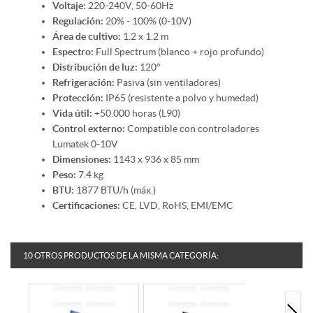
Voltaje:
220-240V, 50-60Hz
Regulación:
20% - 100% (0-10V)
Área de cultivo:
1.2 x 1.2 m
Espectro:
Full Spectrum (blanco + rojo profundo)
Distribución de luz:
120º
Refrigeración:
Pasiva (sin ventiladores)
Protección:
IP65 (resistente a polvo y humedad)
Vida útil:
+50.000 horas (L90)
Control externo:
Compatible con controladores
Lumatek 0-10V
Dimensiones:
1143 x 936 x 85 mm
Peso:
7.4 kg
BTU:
1877 BTU/h (máx.)
Certificaciones:
CE, LVD, RoHS, EMI/EMC
10 OTROS PRODUCTOS DE LA MISMA CATEGORÍA: