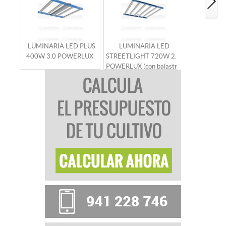
LUMINARIA LED PLUS
LUMINARIA LED
LUMINA
400W 3.0 POWERLUX
STREETLIGHT 720W 2.8
POWERLUX 
POWERLUX (con balastro
1000W
y controlador)
POWE