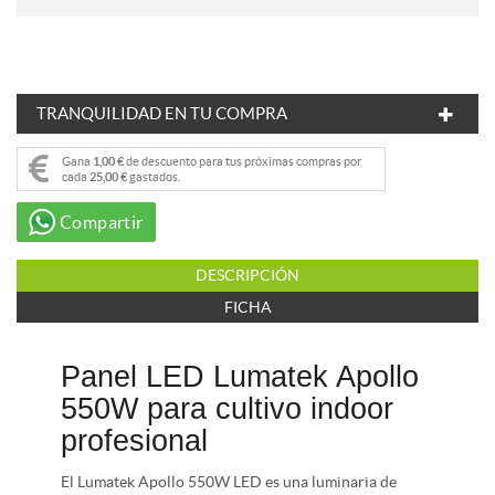
TRANQUILIDAD EN TU COMPRA
Gana
1,00 €
de descuento para tus próximas compras por
cada
25,00 €
gastados.
Compartir
DESCRIPCIÓN
FICHA
Panel LED Lumatek Apollo
550W para cultivo indoor
profesional
El Lumatek Apollo 550W LED es una luminaria de