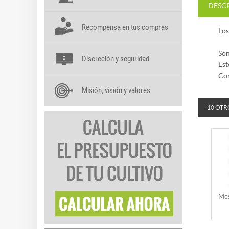
DESC
Recompensa en tus compras
Los
Son
Discreción y seguridad
Est
Con
Misión, visión y valores
10 OTR
Mes