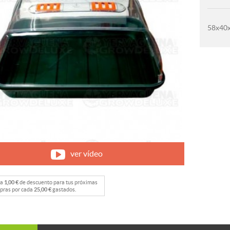
58x40
ver vídeo
na
1,00 €
de descuento para tus próximas
pras por cada
25,00 €
gastados.