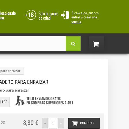
Bienvenido, puedes
entrar
o
crear una
cuenta
para enraizar
ADERO PARA ENRAIZAR
ro para enraizar
LLES
8,80 €
x20
COMPRAR