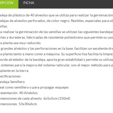
RIPCIÓN
FICHA
deja de plástico de 40 alveolos que se utiliza para realizar la germinación 
dejas de alveolos perforados, de color negro, flexibles, especiales para ob
illas.
a realizar la germinación de las semillas se utilizan las siguientes bandej
rtes y duraderas, fabricadas de resistente poliestireno que permite su uso
a planta sea muy reducido.
 grandes alvéolos y las perforaciones en la base, facilitan un excelente d
la planta tanto a mano como a máquina. Su superficie lisa facilita la limpie
borde alrededor de la bandeja, aporta gran estabilidad y permite su util
 sistemas para la mejora del sistema radicular, son el mejor método para p
splante en la tierra.
ecificaciones:
andeja Semillero
deal como semillero o para propagar esquejes
resentación: 40 Alvéolos
imensiones de cada alveolo: 6x5x5cm (150ml)
imensiones: 53x30x6cm