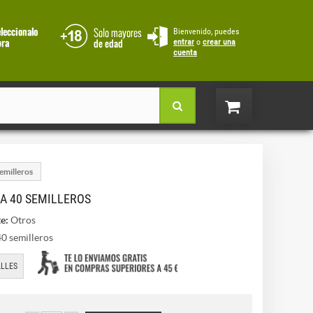
Bienvenido, puedes
entrar
o
crear una
cuenta
emilleros
A 40 SEMILLEROS
e:
Otros
0 semilleros
LLES