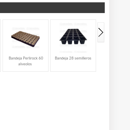
Bandeja Perlirock 60
Bandeja 28 semilleros
Invernadero Jum
alveolos
calentador