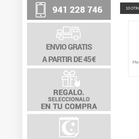
10 OTR
Mes