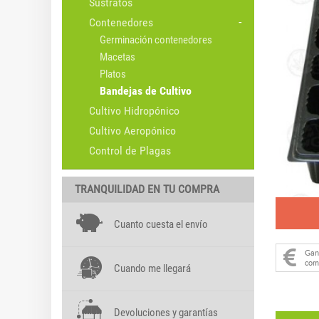
Sustratos
Contenedores
Germinación contenedores
Macetas
Platos
Bandejas de Cultivo
Cultivo Hidropónico
Cultivo Aeropónico
Control de Plagas
TRANQUILIDAD EN TU COMPRA
Cuanto cuesta el envío
Ga
com
Cuando me llegará
Devoluciones y garantías