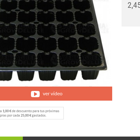
2,4
ver vídeo
na
1,00 €
de descuento para tus próximas
pras por cada
25,00 €
gastados.