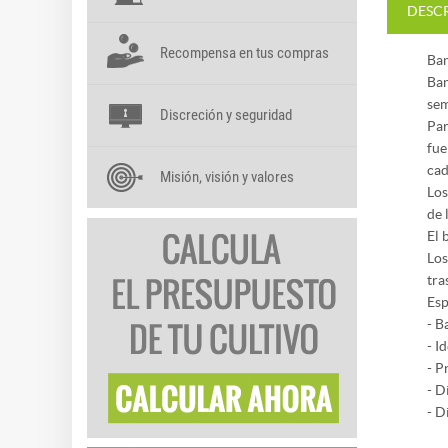
DESC
Recompensa en tus compras
Ban
Ban
sem
Discreción y seguridad
Par
fue
cad
Misión, visión y valores
Los
de 
El 
Los
tra
Esp
- B
- I
- P
- D
- D