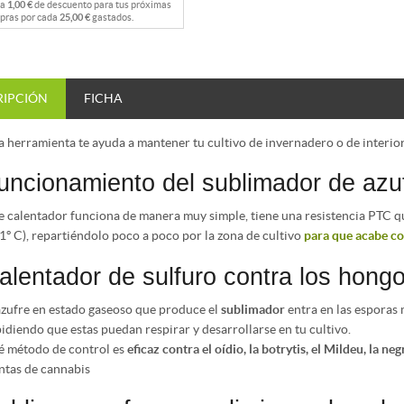
na
1,00 €
de descuento para tus próximas
pras por cada
25,00 €
gastados.
RIPCIÓN
FICHA
a herramienta te ayuda a mantener tu cultivo de invernadero o de interio
uncionamiento del sublimador de azu
e calentador funciona de manera muy simple, tiene una resistencia PTC qu
1º C), repartiéndolo poco a poco por la zona de cultivo
para que acabe co
alentador de sulfuro contra los hong
azufre en estado gaseoso que produce el
sublimador
entra en las esporas 
idiendo que estas puedan respirar y desarrollarse en tu cultivo.
é método de control es
eficaz contra el oídio, la botrytis, el Mildeu, la negr
ntas de cannabis