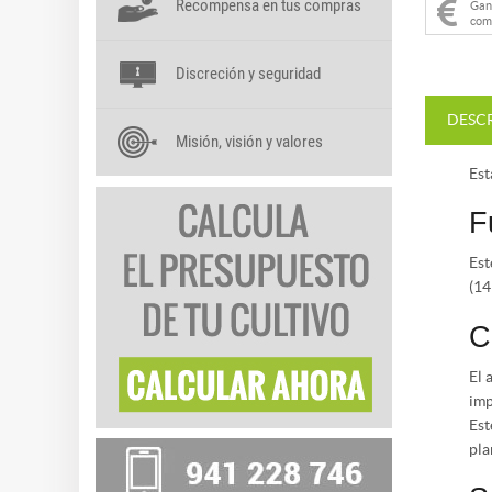
Recompensa en tus compras
Ga
com
Discreción y seguridad
DESC
Misión, visión y valores
Est
F
Est
(14
C
El 
imp
Est
pla