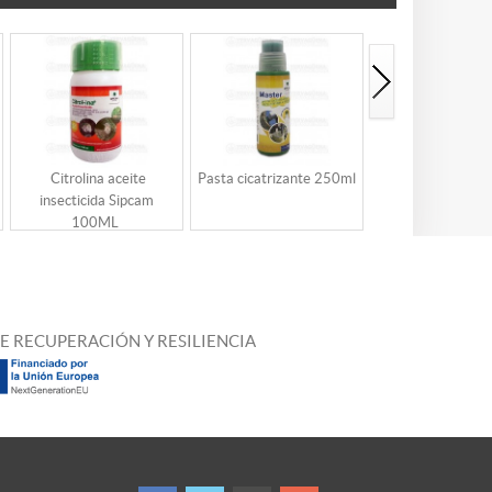
Citrolina aceite
Pasta cicatrizante 250ml
Beltasur Fungi
insecticida Sipcam
Polivalente Probel
100ML
E RECUPERACIÓN Y RESILIENCIA