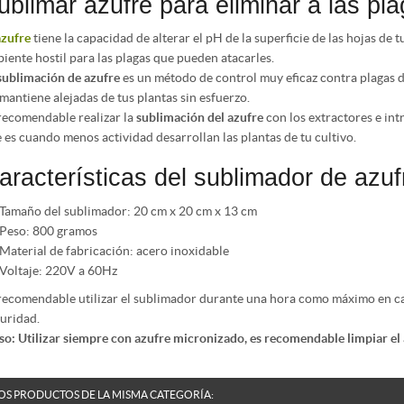
ublimar azufre para eliminar a las pl
azufre
tiene la capacidad de alterar el pH de la superficie de las hojas de 
iente hostil para las plagas que pueden atacarles.
sublimación de azufre
es un método de control muy eficaz contra plagas de
 mantiene alejadas de tus plantas sin esfuerzo.
recomendable realizar la
sublimación del azufre
con los extractores e int
 es cuando menos actividad desarrollan las plantas de tu cultivo.
aracterísticas del sublimador de azuf
Tamaño del sublimador: 20 cm x 20 cm x 13 cm
Peso: 800 gramos
Material de fabricación: acero inoxidable
Voltaje: 220V a 60Hz
recomendable utilizar el sublimador durante una hora como máximo en ca
uridad.
so:
Utilizar siempre con azufre micronizado, es recomendable limpiar el
OS PRODUCTOS DE LA MISMA CATEGORÍA: