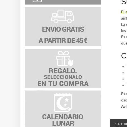
S
El 
amb
La
las
Es 
que
C
Es 
osc
Avi
10 OTR