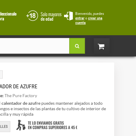
Bienvenido, puedes
entrar
o
crear una
cuenta
ADOR DE AZUFRE
e:
The Pure Factory
l
calentador de azufre
puedes mantener alejados a todo
ongos e insectos de las plantas de tu cultivo de interior de
cilla y muy rápida
LLES