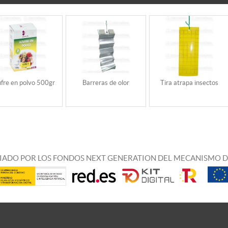
fre en polvo 500gr
Barreras de olor
Tira atrapa insectos
IADO POR LOS FONDOS NEXT GENERATION DEL MECANISMO D