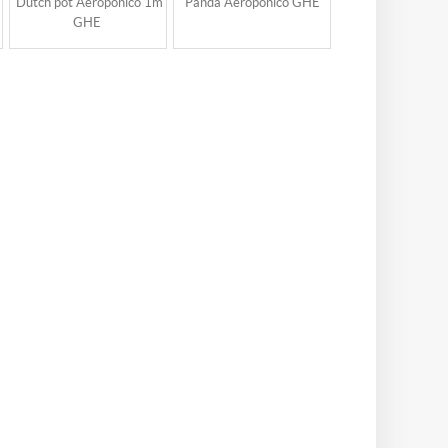
Dutch pot Aeroponico 1m
Panda Aeroponico GHE
Clon-Air Ae
GHE