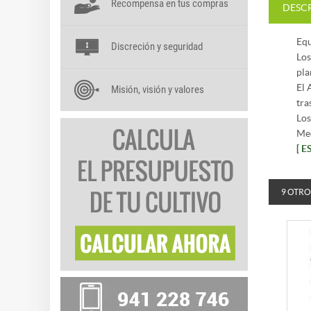
Recompensa en tus compras
DESC
Equ
Discreción y seguridad
Los
pla
El 
Misión, visión y valores
tra
Los
Med
[ 
9 OTRO