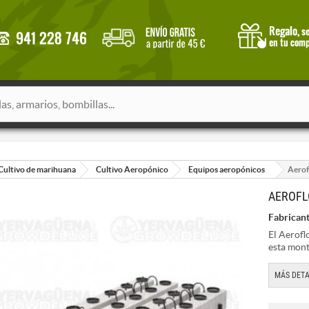
Cultivo de marihuana
Cultivo Aeropónico
Equipos aeropónicos
Aerof
AEROFL
Fabricant
El Aerofl
esta mon
MÁS DETA