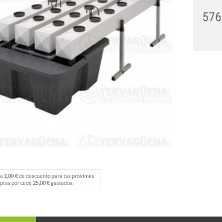
576
na
1,00 €
de descuento para tus próximas
pras por cada
25,00 €
gastados.