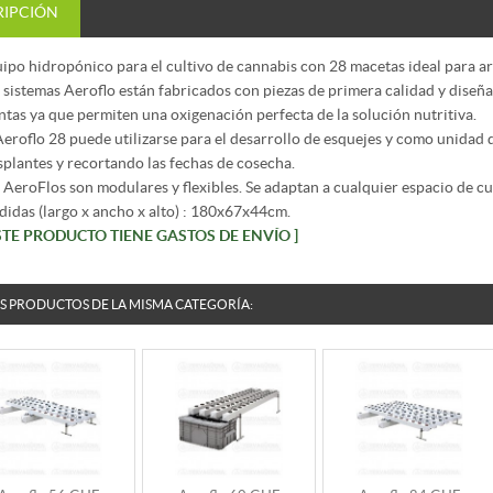
RIPCIÓN
ipo hidropónico para el cultivo de cannabis con 28 macetas ideal para 
 sistemas Aeroflo están fabricados con piezas de primera calidad y diseñ
ntas ya que permiten una oxigenación perfecta de la solución nutritiva.
Aeroflo 28 puede utilizarse para el desarrollo de esquejes y como unidad
splantes y recortando las fechas de cosecha.
 AeroFlos son modulares y flexibles. Se adaptan a cualquier espacio de cu
idas (largo x ancho x alto) : 180x67x44cm.
ESTE PRODUCTO TIENE GASTOS DE ENVÍO ]
S PRODUCTOS DE LA MISMA CATEGORÍA: