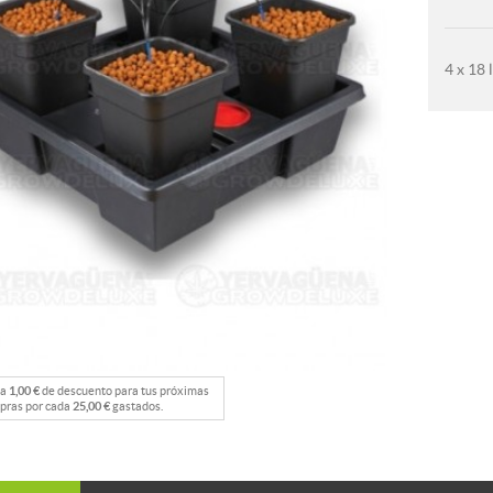
4 x 18 
na
1,00 €
de descuento para tus próximas
pras por cada
25,00 €
gastados.