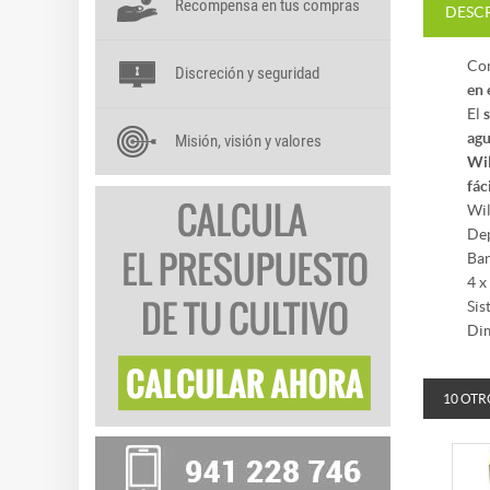
Recompensa en tus compras
DESC
Con
Discreción y seguridad
en 
El
agu
Misión, visión y valores
Wi
fác
Wil
Dep
Ban
4 x
Sis
Dim
10 OTR