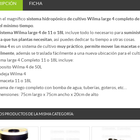
RIPCIÓN
FICHA
 el magnífico
sistema hidropónico de cultivo Wilma large 4 completo de
el mínimo tiempo
.
sistema Wilma large
4 de 11 o 18L
incluye todo lo necesario para
suminist
a que tus plantas necesitan
, así puedes dedicar tu tiempo a otras cosas.
lma 4
es un sistema de cultivo
muy práctico
,
permite mover las macetas
e
ilmente
, además se traslada fácilmente a una nueva ubicación para el cult
ma large 4 Completo 11 o 18L incluye:
osito Wilma 4 de 50L
deja Wilma 4
 maceta 11 o 18L
tema de riego completo con bomba de agua, tuberías, goteros, etc…
ensiones: 75cm largo x 75cm ancho x 20cm de alto
OS PRODUCTOS DE LA MISMA CATEGORÍA: