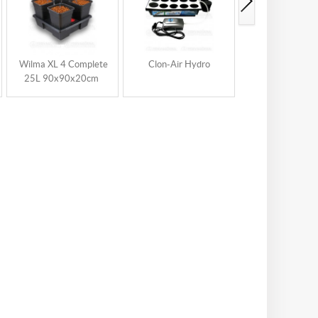
Wilma XL 4 Complete
Clon-Air Hydro
Panda Hidroponi
25L 90x90x20cm