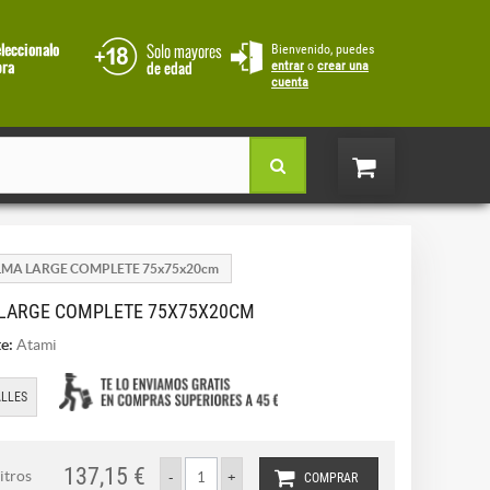
Bienvenido, puedes
entrar
o
crear una
cuenta
MA LARGE COMPLETE 75x75x20cm
LARGE COMPLETE 75X75X20CM
e:
Atami
LLES
137,15 €
litros
COMPRAR