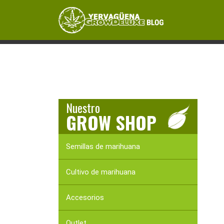
Skip
Skip
Skip
to
to
to
primary
content
primary
MANUAL DE CULTIVO
MARIHUANA MEDIC
navigation
sidebar
Nuestro
GROW SHOP
Semillas de marihuana
Cultivo de marihuana
Accesorios
Outlet