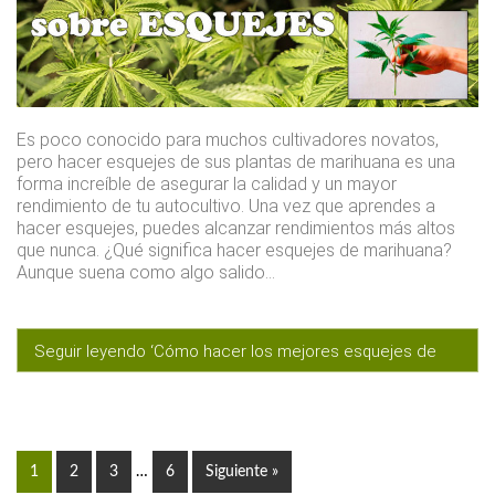
Es poco conocido para muchos cultivadores novatos,
pero hacer esquejes de sus plantas de marihuana es una
forma increíble de asegurar la calidad y un mayor
rendimiento de tu autocultivo. Una vez que aprendes a
hacer esquejes, puedes alcanzar rendimientos más altos
que nunca. ¿Qué significa hacer esquejes de marihuana?
Aunque suena como algo salido…
Seguir leyendo ‘Cómo hacer los mejores esquejes de
marihuana’
Page
1
Page
2
Page
3
…
Page
6
Siguiente »