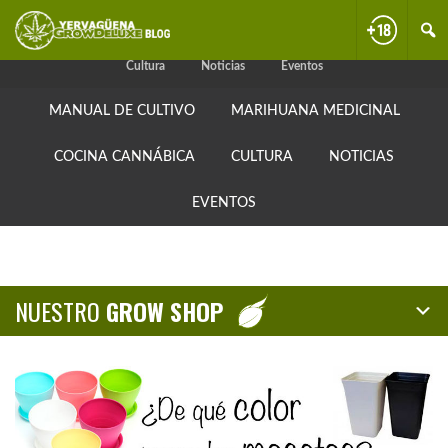
Skip
Skip
Skip
Manual de cultivo
Marihuana medicinal
Cocina cannábica
to
to
to
primary
content
primary
Cultura
Noticias
Eventos
navigation
sidebar
MANUAL DE CULTIVO
MARIHUANA MEDICINAL
COCINA CANNÁBICA
CULTURA
NOTICIAS
EVENTOS
NUESTRO
GROW SHOP