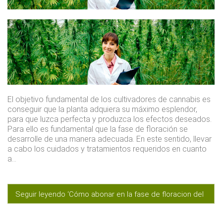
El objetivo fundamental de los cultivadores de cannabis es
conseguir que la planta adquiera su máximo esplendor,
para que luzca perfecta y produzca los efectos deseados.
Para ello es fundamental que la fase de floración se
desarrolle de una manera adecuada. En este sentido, llevar
a cabo los cuidados y tratamientos requeridos en cuanto
a…
Seguir leyendo ‘Cómo abonar en la fase de floracion del
cultivo de marihuana’