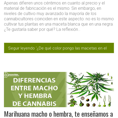
Apenas difieren unos céntimos en cuanto al precio y el
material de fabricación es el mismo. Sin embargo, en
niveles de cultivo muy avanzado la mayoría de los
cannabicultores coinciden en este aspecto: no es lo mismo
cultivar tus plantas en una maceta blanca que en una negra.
¿Te gustaría saber por qué? La reflexión…
Seguir leyendo ‘¿De qué color pongo las macetas en el
cultivo?’
Marihuana macho o hembra, te enseñamos a